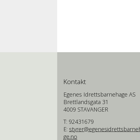
Kontakt
Egenes Idrettsbarnehage AS
Brettlandsgata 31
4009 STAVANGER
T: 92431679
E:
styrer@egenesidrettsbarne
ge.no