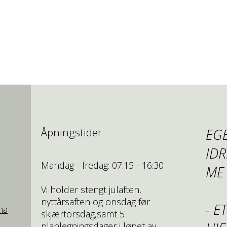
Åpningstider
EG
ID
Mandag - fredag: 07:15 - 16:30
ME
Vi holder stengt julaften,
nyttårsaften og onsdag før
- E
ha
skjærtorsdag,samt 5
planlegningsdager i løpet av