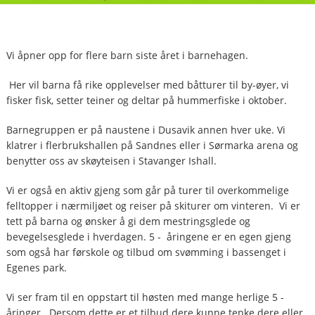
Vi åpner opp for flere barn siste året i barnehagen.
Her vil barna få rike opplevelser med båtturer til by-øyer, vi
fisker fisk, setter teiner og deltar på hummerfiske i oktober.
Barnegruppen er på naustene i Dusavik annen hver uke. Vi
klatrer i flerbrukshallen på Sandnes eller i Sørmarka arena og
benytter oss av skøyteisen i Stavanger Ishall.
Vi er også en aktiv gjeng som går på turer til overkommelige
felltopper i nærmiljøet og reiser på skiturer om vinteren. Vi er
tett på barna og ønsker å gi dem mestringsglede og
bevegelsesglede i hverdagen. 5 - åringene er en egen gjeng
som også har førskole og tilbud om svømming i bassenget i
Egenes park.
Vi ser fram til en oppstart til høsten med mange herlige 5 -
åringer. Dersom dette er et tilbud dere kunne tenke dere eller