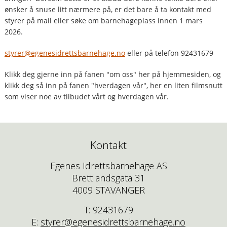
ønsker å snuse litt nærmere på, er det bare å ta kontakt med
styrer på mail eller søke om barnehageplass innen 1 mars
2026.
styrer@egenesidrettsbarnehage.no
eller på telefon 92431679
Klikk deg gjerne inn på fanen "om oss" her på hjemmesiden, og
klikk deg så inn på fanen "hverdagen vår", her en liten filmsnutt
som viser noe av tilbudet vårt og hverdagen vår.
Kontakt
Egenes Idrettsbarnehage AS
Brettlandsgata 31
4009 STAVANGER
T: 92431679
E:
styrer@egenesidrettsbarnehage.no